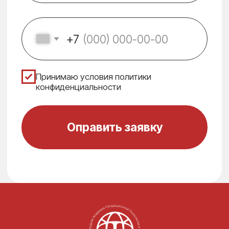
Международная Академия
Репарационной Психологии и Терапии
НАВИГАЦИЯ
ИНФОРМАЦИЯ
Варианты обучения
Лицензия Академии
Оплата модулей
Политика
конфиденциальности
Смотреть
Договор оферты
бесплатно часть
первого урока
Руководитель iARPT
Требования для
диплома ДПО
График обучения