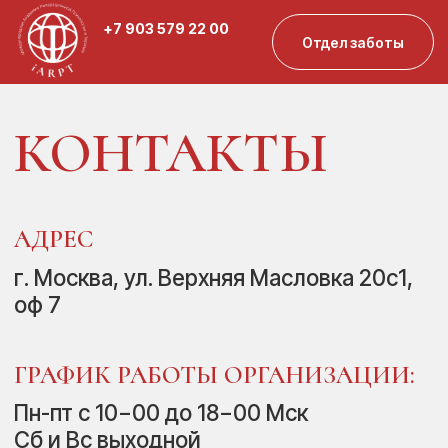
+7 903 579 22 00
Отдел заботы
Главная
/
Контакты
КОНТАКТЫ
АДРЕС
г. Москва, ул. Верхняя Масловка 20с1,
оф 7
ГРАФИК РАБОТЫ ОРГАНИЗАЦИИ:
Пн-пт с 10−00 до 18−00 Мск
‌Сб и Вс выходной
ТЕЛЕФОН
ПОЧТА
+7 (962) 4004190
info@iarpt.ru
+7 (903) 5792200