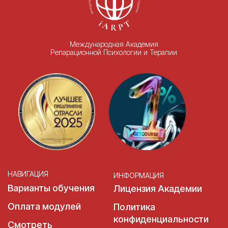
Специалисты Академии
Сообщество
Марафоны и тренинги
ТЕЛЕФОН
Этический кодекс
8 903 579 22 44
Академии
ГРАФИК РАБОТЫ
ОРГАНИЗАЦИИ:
Сведения об организации
пн-пт с 10:00-18:00
сб и вс выходной
ЭЛЕКТРОННАЯ ПОЧТА
‌academy-of-rpt@yandex.ru
info@iarpt.ru
Задать вопрос
ИНН 7714465702
ООО«МАРПТ»
КПП 771401001
Юридический адрес:
ОГРН 1207700414734,
127083, РОССИЯ, Г
Расчетный счет
МОСКВА, УЛ ВЕРХНЯЯ
40702810310000809874
МАСЛОВКА, Д 20, СТР
АО "ТБАНК"
1, Э/П 1/7
БИК 044525974
Академия имеет государственную лицензию на предоставление
дополнительного профессионального образования 041414 от
13.05.21г.
(c) Все права защищены