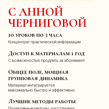
‌academy-of-rpt@yandex.ru
С АННОЙ
info@iarpt.ru
ЧЕРНИГОВОЙ
Задать вопрос
ИНН 7714465702
ООО«МАРПТ»
10 уроков по 3 часа
КПП 771401001
Юридический адрес:
ОГРН 1207700414734,
127083, РОССИЯ, Г
Расчетный счет
Концентрат практической информации
МОСКВА, УЛ ВЕРХНЯЯ
40702810310000809874
МАСЛОВКА, Д 20, СТР
АО "ТБАНК"
1, Э/П 1/7
БИК 044525974
Доступ к материалам 1 год
Академия имеет государственную лицензию на предоставление
С возможностью продлить за абонемент
дополнительного профессионального образования 041414 от
13.05.21г.
Общее поле, мощная
(c) Все права защищены
групповая динамика
Материал интегрируется
максимально быстро и эффективно
Лучшие методы работы
Проективные методы, расстановки,