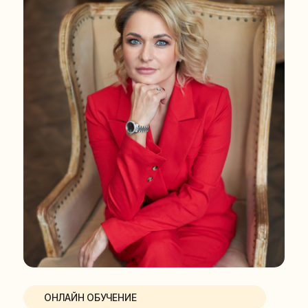
НАВИГАЦИЯ
ИНФОРМАЦИЯ
Варианты обучения
Лицензия Академии
Оплата модулей
Политика
конфиденциальности
Смотреть
Договор оферты
бесплатно часть
первого урока
Руководитель iARPT
Требования для
диплома ДПО
График обучения
Специалисты Академии
Сообщество
Марафоны и тренинги
ТЕЛЕФОН
Этический кодекс
8 903 579 22 44
Академии
ГРАФИК РАБОТЫ
ОРГАНИЗАЦИИ:
Сведения об организации
пн-пт с 10:00-18:00
сб и вс выходной
ОНЛАЙН ОБУЧЕНИЕ
ЭЛЕКТРОННАЯ ПОЧТА