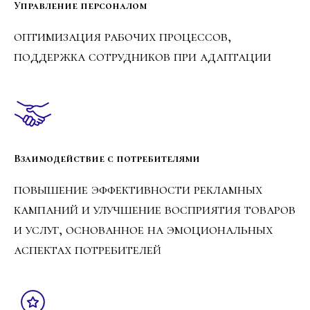
Управление персоналом
ИНН 7714465702
ООО«МАРПТ»
КПП 771401001
Юридический адрес:
оптимизация рабочих процессов,
ОГРН 1207700414734,
127083, РОССИЯ, Г
Расчетный счет
МОСКВА, УЛ ВЕРХНЯЯ
поддержка сотрудников при адаптации
40702810310000809874
МАСЛОВКА, Д 20, СТР
АО "ТБАНК"
1, Э/П 1/7
БИК 044525974
Академия имеет государственную лицензию на предоставление
дополнительного профессионального образования 041414 от
13.05.21г.
(c) Все права защищены
Взаимодействие с потребителями
повышение эффективности рекламных
кампаний и улучшение восприятия товаров
и услуг, основанное на эмоциональных
аспектах потребителей