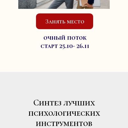
Занять место
очный поток
старт 25.10- 26.11
ЭТА ПРОГРАММА -
ПРАКТИЧЕСКИЙ
ФУНДАМЕНТ
Синтез лучших
СЧАСТЛИВОЙ И
психологических
РЕАЛИЗОВАННОЙ
инструментов
ЖИЗНИ,