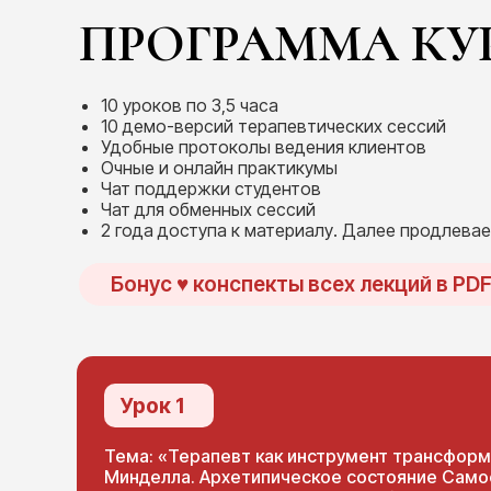
ПРОГРАММА КУ
10 уроков по 3,5 часа
10 демо-версий терапевтических сессий
Удобные протоколы ведения клиентов
Очные и онлайн практикумы
Чат поддержки студентов
Чат для обменных сессий
2 года доступа к материалу. Далее продлева
Бонус ♥ конспекты всех лекций в PD
Урок 1
Тема: «Терапевт как инструмент трансформ
Минделла. Архетипическое состояние Само