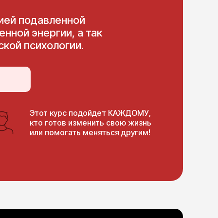
ией подавленной
нной энергии, а так
ской психологии.
Этот курс подойдет КАЖДОМУ,
кто готов изменить свою жизнь
или помогать меняться другим!