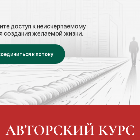
чите доступ к неисчерпаемому
ля создания желаемой жизни.
оединиться к потоку
АВТОРСКИЙ КУРС