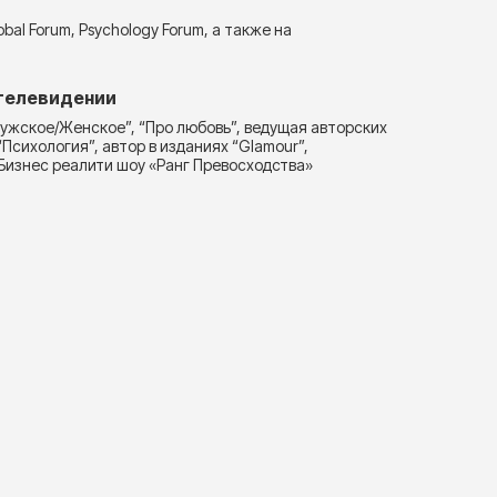
bal Forum, Psychology Forum, а также на
 телевидении
Мужское/Женское”, “Про любовь”, ведущая авторских
Психология”, автор в изданиях “Glamour”,
и Бизнес реалити шоу «Ранг Превосходства»