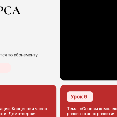
РСА
ется по абонементу
F
Урок 6
ации. Концепция часов
Тема: «Основы комплек
сти. Демо-версия
разных этапах развития