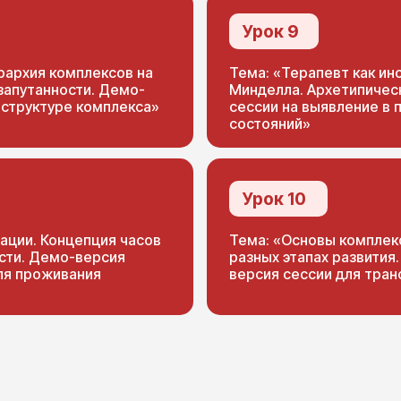
Урок 9
рархия комплексов на
Тема: «Терапевт как и
 запутанности. Демо-
Минделла. Архетипичес
 структуре комплекса»
сессии на выявление в
состояний»
Урок 10
Купить модуль
ации. Концепция часов
Тема: «Основы комплек
сти. Демо-версия
разных этапах развития
ля проживания
версия сессии для тран
АННА ЧЕРНИГ