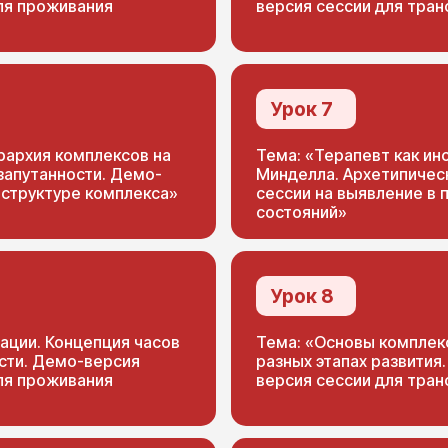
ля проживания
версия сессии для тран
Урок 7
рархия комплексов на
Тема: «Терапевт как и
 запутанности. Демо-
Минделла. Архетипичес
 структуре комплекса»
сессии на выявление в
состояний»
Урок 8
ации. Концепция часов
Тема: «Основы комплек
сти. Демо-версия
разных этапах развития
ля проживания
версия сессии для тран