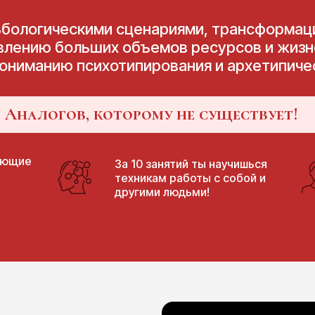
дьбологическими сценариями, трансформац
влению больших объемов ресурсов и жизне
ониманию психотипирования и архетипиче
Аналогов, которому не существует!
ающие
За 10 занятий ты научишься
техникам работы с собой и
другими людьми!