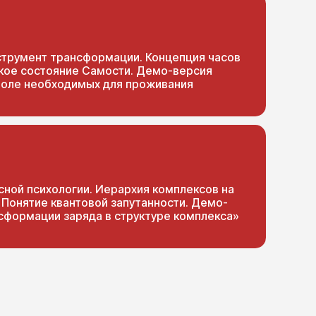
нструмент трансформации. Концепция часов
кое состояние Самости. Демо-версия
 поле необходимых для проживания
сной психологии. Иерархия комплексов на
. Понятие квантовой запутанности. Демо-
сформации заряда в структуре комплекса»
ОВА