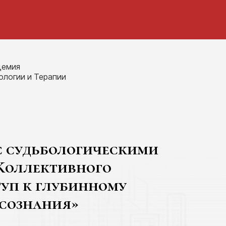
демия
ологии и Терапии
с судьбологическими
 Коллективного
туп к глубинному
дсознания»