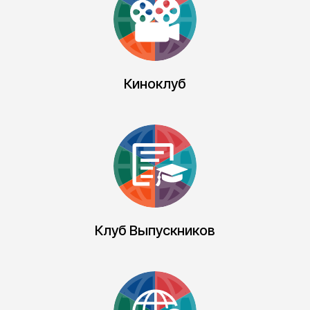
обучение
Киноклуб
СПОСОБЫ
ОПЛАТЫ
1.⁠ ⁠Банковской картой РФ
2.⁠ ⁠ЗАРУБЕЖНОЙ банковской картой
3.⁠ ⁠РАССРОЧКА от Тинькофф или
Сбербанк
‌4. РАССРОЧКА для граждан
Казахстана/Беларуси
Клуб Выпускников
5.⁠ ⁠Материнским капиталом
‌‌6.⁠ ⁠Частичная оплата через ЯНДЕКС
СПЛИТ или ДОЛЯМИ
7. Оплата по счету для юр. лиц