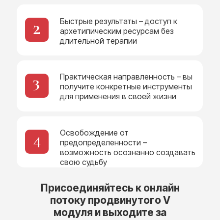
Быстрые результаты – доступ к
2
архетипическим ресурсам без
длительной терапии
Практическая направленность – вы
3
получите конкретные инструменты
для применения в своей жизни
Освобождение от
4
предопределенности –
возможность осознанно создавать
Бонус ♥ конспекты всех лекций в
свою судьбу
PDF
10 уроков по 3,5 часа
Присоединяйтесь к онлайн
10 демо-версий терапевтических сессий
потоку продвинутого V
Удобные протоколы ведения клиентов
Очные и онлайн практикумы
модуля и выходите за
Чат поддержки студентов