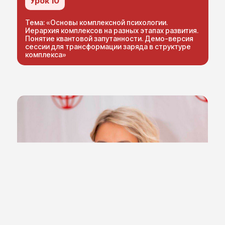
Урок 10
индивидуальной и групповой терапии, что
позволяет мне делиться уникальнейшей
Тема: «Основы комплексной психологии.
практической информацией со своими
Иерархия комплексов на разных этапах развития.
студентами!
Понятие квантовой запутанности. Демо-версия
сессии для трансформации заряда в структуре
комплекса»