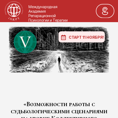
Международная
Академия
Репарационной
Психологии и Терапии
СТАРТ 11 НОЯБРЯ!
Модуль V
«Возможности работы с
судьбологическими сценариями