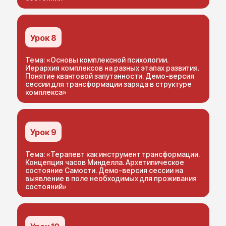
Урок 8
Тема: «Основы комплексной психологии.
Иерархия комплексов на разных этапах развития.
Понятие квантовой запутанности. Демо-версия
сессии для трансформации заряда в структуре
комплекса»
Я – Анна Чернигова, дипломированный психолог,
кандидат наук, преподаватель психологии и
основатель Международной Академии
Урок 9
Репарационной Психологии и Терапии!
Тема: «Терапевт как инструмент трансформации.
В рамках курса по Обучению Репарационной
Концепция часов Минделла. Архетипическое
Психологии и Терапии я даю свою авторскую
состояние Самости. Демо-версия сессии на
выявление в поле необходимых для проживания
методологию, основанную на самых
состояний»
эффективных краткосрочных и среднесрочных
методах психологии и терапии!
У меня огромный клиентский опыт