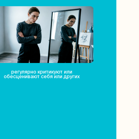
регулярно критикуют или
обесценивают себя или других