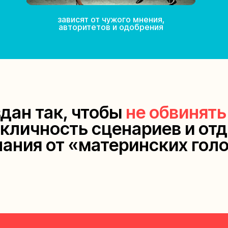
зависят от чужого мнения,
авторитетов и одобрения
дан так, чтобы
не обвинять
кличность сценариев и отд
ания от «материнских голо