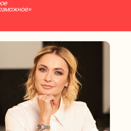
рое
возможное»