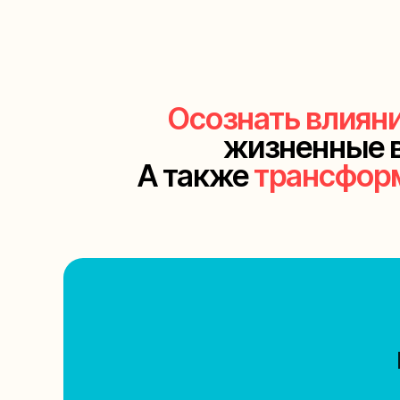
Осознать влиян
жизненные в
А также
трансфор