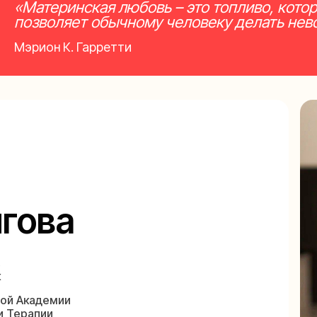
«Материнская любовь – это топливо, кото
позволяет обычному человеку делать не
Мэрион К. Гарретти
гова
,
к
ой Академии
и Терапии