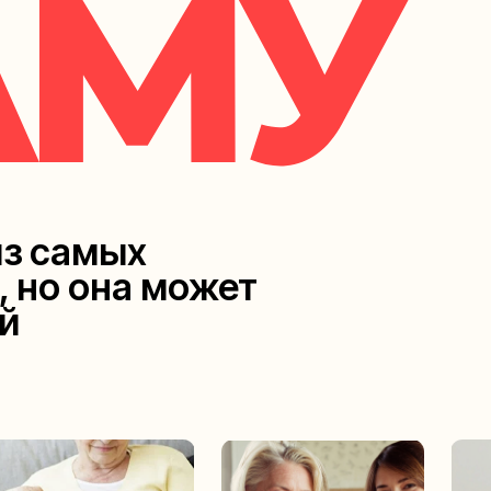
из самых
, но она может
й