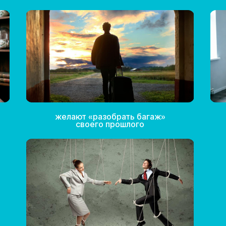
желают «разобрать багаж»
своего прошлого